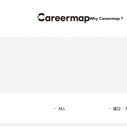
Why Careermap？
ALL
建設・