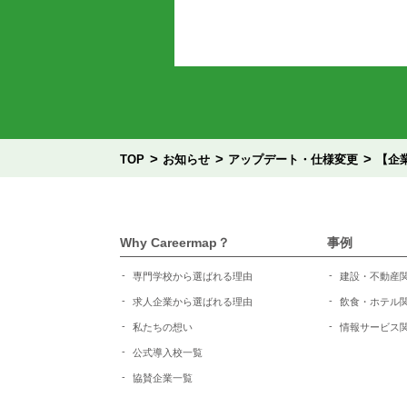
>
>
>
TOP
お知らせ
アップデート・仕様変更
【企
Why Careermap？
事例
専門学校から選ばれる理由
建設・不動産
求人企業から選ばれる理由
飲食・ホテル
私たちの想い
情報サービス
公式導入校一覧
協賛企業一覧