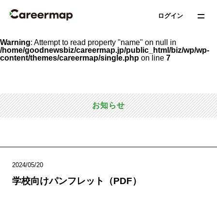
Warning
: Undefined array key 0 in
ログイン
/home/goodnewsbiz/careermap.jp/public_html/biz/wp/wp-
content/themes/careermap/single.php
on line
7
Warning
: Attempt to read property "name" on null in
/home/goodnewsbiz/careermap.jp/public_html/biz/wp/wp-
content/themes/careermap/single.php
on line
7
お知らせ
2024/05/20
学校向けパンフレット（PDF）